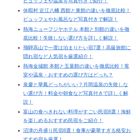
ビュッフェや温泉を写真付きで紹介！
休暇村 近江八幡 西館と東館の違いを徹底比較！
ビュッフェやお風呂など写真付きで解説！
熱海ニューフジヤホテル 本館と別館の違いを徹
底比較！失敗しない選び方を詳しく解説！
飛騨高山で一度は泊まりたい宿7選！高級旅館に
隠れ宿など人気宿を厳選紹介！
熱海金城館 本館と五葉館の違いを徹底比較！客
室や温泉・おすすめの選び方はどっち？
泉慶と華鳳どっちがいい？月岡温泉の失敗しな
い選び方！料金や朝食など写真付きで詳しく解
説！
富山の食べきれない料理がすごい民宿8選！海鮮
を楽しめるおすすめ民宿をご紹介！
沼津の舟盛り民宿8選！食事が豪華すぎる格安お
すすめ宿を厳選！