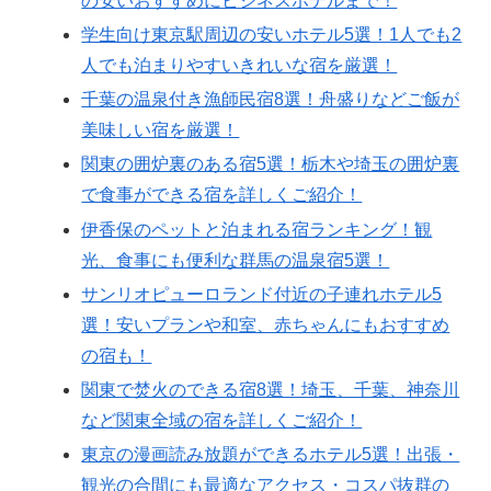
の安いおすすめにビジネスホテルまで！
学生向け東京駅周辺の安いホテル5選！1人でも2
人でも泊まりやすいきれいな宿を厳選！
千葉の温泉付き漁師民宿8選！舟盛りなどご飯が
美味しい宿を厳選！
関東の囲炉裏のある宿5選！栃木や埼玉の囲炉裏
で食事ができる宿を詳しくご紹介！
伊香保のペットと泊まれる宿ランキング！観
光、食事にも便利な群馬の温泉宿5選！
サンリオピューロランド付近の子連れホテル5
選！安いプランや和室、赤ちゃんにもおすすめ
の宿も！
関東で焚火のできる宿8選！埼玉、千葉、神奈川
など関東全域の宿を詳しくご紹介！
東京の漫画読み放題ができるホテル5選！出張・
観光の合間にも最適なアクセス・コスパ抜群の