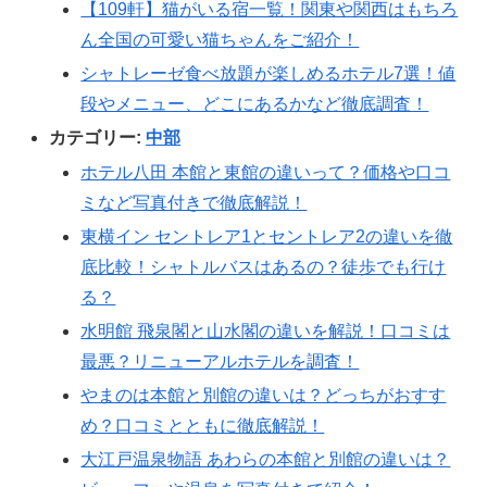
【109軒】猫がいる宿一覧！関東や関西はもちろ
ん全国の可愛い猫ちゃんをご紹介！
シャトレーゼ食べ放題が楽しめるホテル7選！値
段やメニュー、どこにあるかなど徹底調査！
カテゴリー:
中部
ホテル八田 本館と東館の違いって？価格や口コ
ミなど写真付きで徹底解説！
東横イン セントレア1とセントレア2の違いを徹
底比較！シャトルバスはあるの？徒歩でも行け
る？
水明館 飛泉閣と山水閣の違いを解説！口コミは
最悪？リニューアルホテルを調査！
やまのは本館と別館の違いは？どっちがおすす
め？口コミとともに徹底解説！
大江戸温泉物語 あわらの本館と別館の違いは？