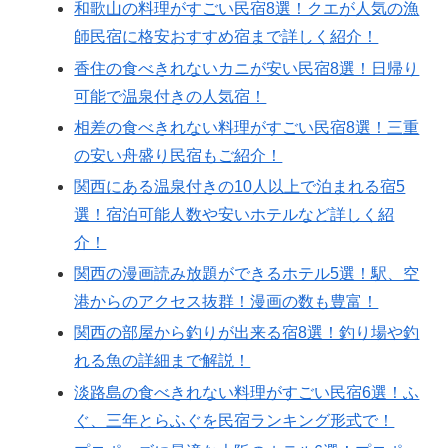
和歌山の料理がすごい民宿8選！クエが人気の漁
師民宿に格安おすすめ宿まで詳しく紹介！
香住の食べきれないカニが安い民宿8選！日帰り
可能で温泉付きの人気宿！
相差の食べきれない料理がすごい民宿8選！三重
の安い舟盛り民宿もご紹介！
関西にある温泉付きの10人以上で泊まれる宿5
選！宿泊可能人数や安いホテルなど詳しく紹
介！
関西の漫画読み放題ができるホテル5選！駅、空
港からのアクセス抜群！漫画の数も豊富！
関西の部屋から釣りが出来る宿8選！釣り場や釣
れる魚の詳細まで解説！
淡路島の食べきれない料理がすごい民宿6選！ふ
ぐ、三年とらふぐを民宿ランキング形式で！