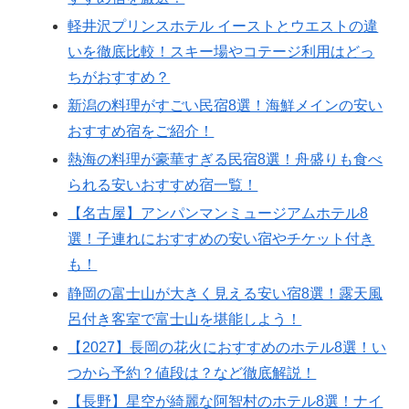
軽井沢プリンスホテル イーストとウエストの違
いを徹底比較！スキー場やコテージ利用はどっ
ちがおすすめ？
新潟の料理がすごい民宿8選！海鮮メインの安い
おすすめ宿をご紹介！
熱海の料理が豪華すぎる民宿8選！舟盛りも食べ
られる安いおすすめ宿一覧！
【名古屋】アンパンマンミュージアムホテル8
選！子連れにおすすめの安い宿やチケット付き
も！
静岡の富士山が大きく見える安い宿8選！露天風
呂付き客室で富士山を堪能しよう！
【2027】長岡の花火におすすめのホテル8選！い
つから予約？値段は？など徹底解説！
【長野】星空が綺麗な阿智村のホテル8選！ナイ