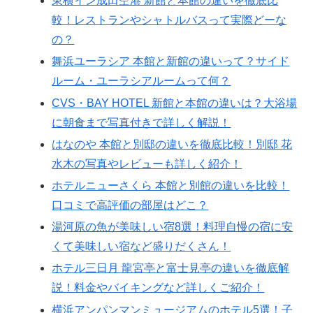
東横イン成田空港 新館と本館の違いを徹底比
較！レストランやシャトルバスって実際どーな
の？
舞浜ユーラシア 本館と新館の違いって？サイド
ルーム・ユーラシアルームって何？
CVS・BAY HOTEL 新館と本館の違いは？大浴場
に朝食まで写真付きで詳しく解説！
はなのや 本館と別邸の違いを徹底比較！別邸 花
水木の写真やレビューも詳しく紹介！
ホテルニューさくら 本館と別館の違いを比較！
口コミで高評価の部屋はどこ？
湯河原の魚が美味しい宿8選！料理自慢の宿に安
くて美味しい宿など盛りだくさん！
ホテル三日月 龍宮亭と富士見亭の違いを徹底解
説！料金やバイキングなど詳しくご紹介！
横浜アンパンマンミュージアムのホテル5選！子