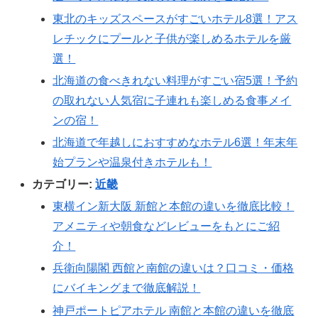
東北のキッズスペースがすごいホテル8選！アス
レチックにプールと子供が楽しめるホテルを厳
選！
北海道の食べきれない料理がすごい宿5選！予約
の取れない人気宿に子連れも楽しめる食事メイ
ンの宿！
北海道で年越しにおすすめなホテル6選！年末年
始プランや温泉付きホテルも！
カテゴリー:
近畿
東横イン新大阪 新館と本館の違いを徹底比較！
アメニティや朝食などレビューをもとにご紹
介！
兵衛向陽閣 西館と南館の違いは？口コミ・価格
にバイキングまで徹底解説！
神戸ポートピアホテル 南館と本館の違いを徹底