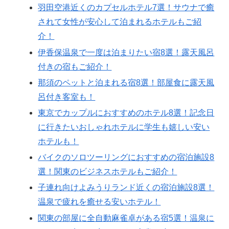
羽田空港近くのカプセルホテル7選！サウナで癒
されて女性が安心して泊まれるホテルもご紹
介！
伊香保温泉で一度は泊まりたい宿8選！露天風呂
付きの宿もご紹介！
那須のペットと泊まれる宿8選！部屋食に露天風
呂付き客室も！
東京でカップルにおすすめのホテル8選！記念日
に行きたいおしゃれホテルに学生も嬉しい安い
ホテルも！
バイクのソロツーリングにおすすめの宿泊施設8
選！関東のビジネスホテルもご紹介！
子連れ向けよみうりランド近くの宿泊施設8選！
温泉で疲れを癒せる安いホテル！
関東の部屋に全自動麻雀卓がある宿5選！温泉に