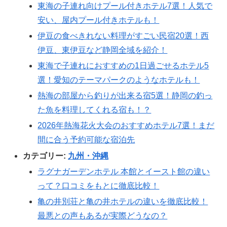
東海の子連れ向けプール付きホテル7選！人気で
安い、屋内プール付きホテルも！
伊豆の食べきれない料理がすごい民宿20選！西
伊豆、東伊豆など静岡全域を紹介！
東海で子連れにおすすめの1日過ごせるホテル5
選！愛知のテーマパークのようなホテルも！
熱海の部屋から釣りが出来る宿5選！静岡の釣っ
た魚を料理してくれる宿も！？
2026年熱海花火大会のおすすめホテル7選！まだ
間に合う予約可能な宿泊先
カテゴリー:
九州・沖縄
ラグナガーデンホテル 本館とイースト館の違い
って？口コミをもとに徹底比較！
亀の井別荘と亀の井ホテルの違いを徹底比較！
最悪との声もあるが実際どうなの？