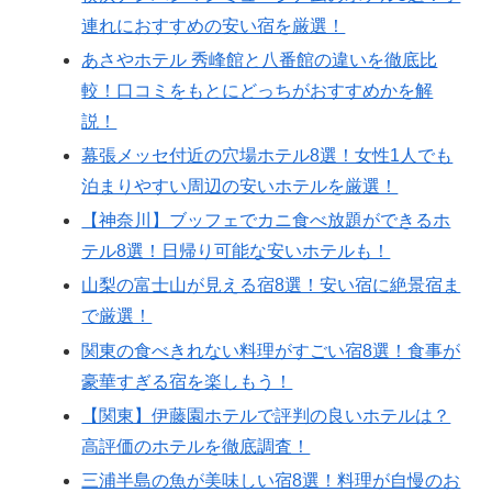
連れにおすすめの安い宿を厳選！
あさやホテル 秀峰館と八番館の違いを徹底比
較！口コミをもとにどっちがおすすめかを解
説！
幕張メッセ付近の穴場ホテル8選！女性1人でも
泊まりやすい周辺の安いホテルを厳選！
【神奈川】ブッフェでカニ食べ放題ができるホ
テル8選！日帰り可能な安いホテルも！
山梨の富士山が見える宿8選！安い宿に絶景宿ま
で厳選！
関東の食べきれない料理がすごい宿8選！食事が
豪華すぎる宿を楽しもう！
【関東】伊藤園ホテルで評判の良いホテルは？
高評価のホテルを徹底調査！
三浦半島の魚が美味しい宿8選！料理が自慢のお