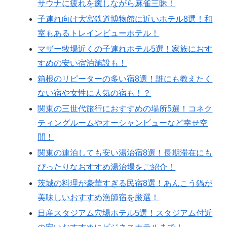
サウナに疲れを癒しながら麻雀三昧！
子連れ向け大宮鉄道博物館に近いホテル8選！和
室もあるトレインビューホテル！
マザー牧場近くの子連れホテル5選！家族におす
すめの安い宿泊施設も！
箱根のリピーターの多い宿8選！誰にも教えたく
ない宿や女性に人気の宿も！？
関東の三世代旅行におすすめの場所5選！コネク
ティングルームやオーシャンビューなど幸せ空
間！
関東の連泊しても安い湯治宿8選！長期滞在にも
ぴったりなおすすめ湯治場をご紹介！
茨城の料理が豪華すぎる民宿8選！あんこう鍋が
美味しいおすすめ漁師宿を厳選！
日産スタジアム穴場ホテル5選！スタジアム付近