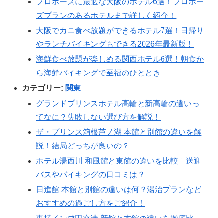
プロポーズに最適な大阪のホテル6選！プロポー
ズプランのあるホテルまで詳しく紹介！
大阪でカニ食べ放題ができるホテル7選！日帰り
やランチバイキングもできる2026年最新版！
海鮮食べ放題が楽しめる関西ホテル6選！朝食か
ら海鮮バイキングで至福のひととき
カテゴリー:
関東
グランドプリンスホテル高輪と新高輪の違いっ
てなに？失敗しない選び方を解説！
ザ・プリンス箱根芦ノ湖 本館と別館の違いを解
説！結局どっちが良いの？
ホテル湯西川 和風館と東館の違いを比較！送迎
バスやバイキングの口コミは？
日進館 本館と別館の違いは何？湯治プランなど
おすすめの過ごし方をご紹介！