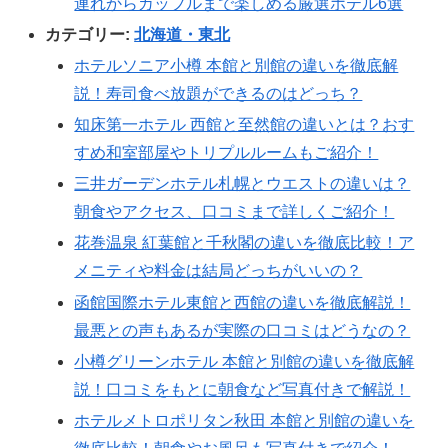
連れからカップルまで楽しめる厳選ホテル6選
カテゴリー:
北海道・東北
ホテルソニア小樽 本館と別館の違いを徹底解
説！寿司食べ放題ができるのはどっち？
知床第一ホテル 西館と至然館の違いとは？おす
すめ和室部屋やトリプルルームもご紹介！
三井ガーデンホテル札幌とウエストの違いは？
朝食やアクセス、口コミまで詳しくご紹介！
花巻温泉 紅葉館と千秋閣の違いを徹底比較！ア
メニティや料金は結局どっちがいいの？
函館国際ホテル東館と西館の違いを徹底解説！
最悪との声もあるが実際の口コミはどうなの？
小樽グリーンホテル 本館と別館の違いを徹底解
説！口コミをもとに朝食など写真付きで解説！
ホテルメトロポリタン秋田 本館と別館の違いを