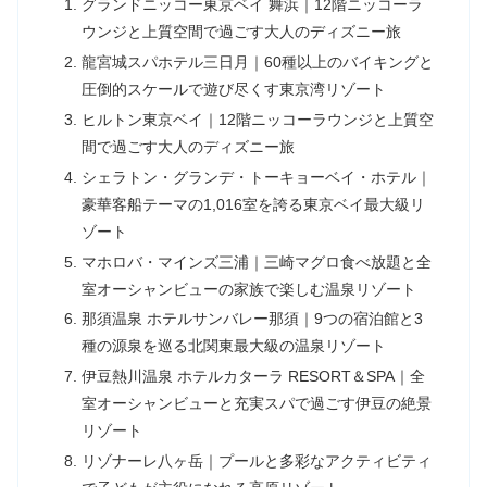
グランドニッコー東京ベイ 舞浜｜12階ニッコーラ
ウンジと上質空間で過ごす大人のディズニー旅
龍宮城スパホテル三日月｜60種以上のバイキングと
圧倒的スケールで遊び尽くす東京湾リゾート
ヒルトン東京ベイ｜12階ニッコーラウンジと上質空
間で過ごす大人のディズニー旅
シェラトン・グランデ・トーキョーベイ・ホテル｜
豪華客船テーマの1,016室を誇る東京ベイ最大級リ
ゾート
マホロバ・マインズ三浦｜三崎マグロ食べ放題と全
室オーシャンビューの家族で楽しむ温泉リゾート
那須温泉 ホテルサンバレー那須｜9つの宿泊館と3
種の源泉を巡る北関東最大級の温泉リゾート
伊豆熱川温泉 ホテルカターラ RESORT＆SPA｜全
室オーシャンビューと充実スパで過ごす伊豆の絶景
リゾート
リゾナーレ八ヶ岳｜プールと多彩なアクティビティ