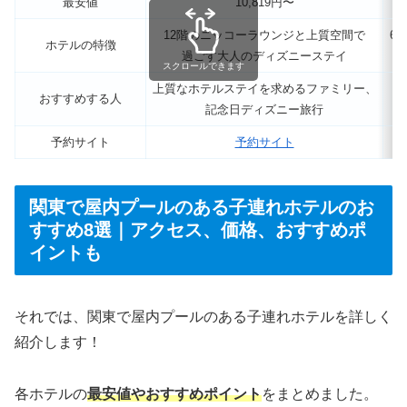
最安値
10,819円〜
12階のニッコーラウンジと上質空間で
6
ホテルの特徴
過ごす大人のディズニーステイ
スクロールできます
上質なホテルステイを求めるファミリー、
おすすめする人
記念日ディズニー旅行
予約サイト
予約サイト
関東で屋内プールのある子連れホテルのお
すすめ8選｜アクセス、価格、おすすめポ
イントも
それでは、関東で屋内プールのある子連れホテルを詳しく
紹介します！
各ホテルの
最安値やおすすめポイント
をまとめました。