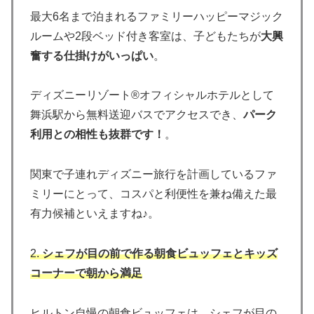
最大6名まで泊まれるファミリーハッピーマジック
ルームや2段ベッド付き客室は、子どもたちが
大興
奮する仕掛けがいっぱい
。
ディズニーリゾート®オフィシャルホテルとして
舞浜駅から無料送迎バスでアクセスでき、
パーク
利用との相性も抜群です！
。
関東で子連れディズニー旅行を計画しているファ
ミリーにとって、コスパと利便性を兼ね備えた最
有力候補といえますね♪。
2.
シェフが目の前で作る朝食ビュッフェとキッズ
コーナーで朝から満足
ヒルトン自慢の朝食ビュッフェは、シェフが目の