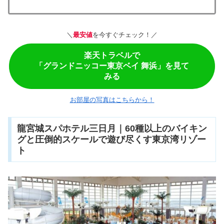
＼
最安値
を今すぐチェック！／
楽天トラベルで
「
グランドニッコー東京ベイ 舞浜
」を見て
みる
お部屋の写真はこちらから！
龍宮城スパホテル三日月｜60種以上のバイキン
グと圧倒的スケールで遊び尽くす東京湾リゾー
ト