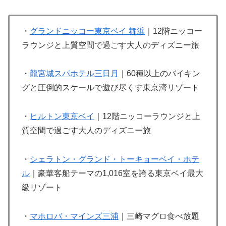
・
グランドニッコー東京ベイ 舞浜
｜12階ニッコー
ラウンジと上質空間で過ごす大人のディズニー旅
・
龍宮城スパホテル三日月
｜60種以上のバイキン
グと圧倒的スケールで遊び尽くす東京湾リゾート
・
ヒルトン東京ベイ
｜12階ニッコーラウンジと上
質空間で過ごす大人のディズニー旅
・
シェラトン・グランド・トーキョーベイ・ホテ
ル
｜豪華客船テーマの1,016室を誇る東京ベイ最大
級リゾート
・
マホロバ・マインズ三浦
｜三崎マグロ食べ放題