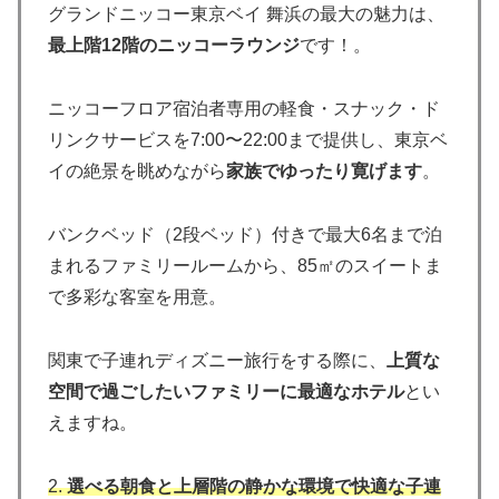
グランドニッコー東京ベイ 舞浜の最大の魅力は、
最上階12階のニッコーラウンジ
です！。
ニッコーフロア宿泊者専用の軽食・スナック・ド
リンクサービスを7:00〜22:00まで提供し、東京ベ
イの絶景を眺めながら
家族でゆったり寛げます
。
バンクベッド（2段ベッド）付きで最大6名まで泊
まれるファミリールームから、85㎡のスイートま
で多彩な客室を用意。
関東で子連れディズニー旅行をする際に、
上質な
空間で過ごしたいファミリーに最適なホテル
とい
えますね。
2.
選べる朝食と上層階の静かな環境で快適な子連