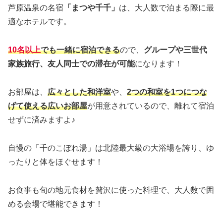
芦原温泉の名宿
「まつや千千」
は、大人数で泊まる際に最
適なホテルです。
10名以上
でも一緒に宿泊できる
ので、
グループや三世代
家族旅行、友人同士での滞在が可能
になります！
お部屋は、
広々とした和洋室
や、
2つの和室を1つにつな
げて使える広いお部屋
が用意されているので、離れて宿泊
せずに済みますよ♪
自慢の「千のこぼれ湯」は北陸最大級の大浴場を誇り、ゆ
ったりと体をほぐせます！
お食事も旬の地元食材を贅沢に使った料理で、大人数で囲
める会場で堪能できます！