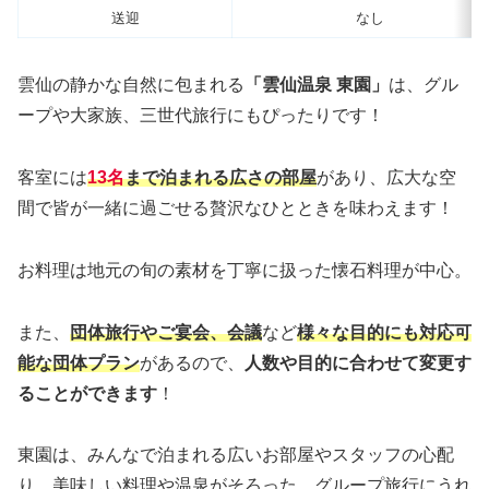
送迎
なし
雲仙の静かな自然に包まれる
「雲仙温泉 東園」
は、グル
ープや大家族、三世代旅行にもぴったりです！
客室には
13名
まで泊まれる広さの部屋
があり、広大な空
間で皆が一緒に過ごせる贅沢なひとときを味わえます！
お料理は地元の旬の素材を丁寧に扱った懐石料理が中心。
また、
団体旅行やご宴会、会議
など
様々な目的にも対応可
能な団体プラン
があるので、
人数や目的に合わせて変更す
ることができます
！
東園は、みんなで泊まれる広いお部屋やスタッフの心配
り、美味しい料理や温泉がそろった、グループ旅行にうれ