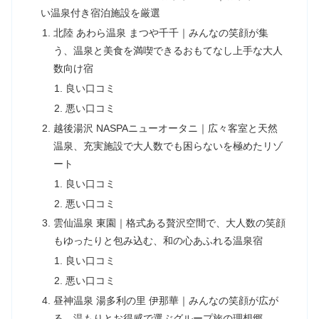
い温泉付き宿泊施設を厳選
北陸 あわら温泉 まつや千千｜みんなの笑顔が集
う、温泉と美食を満喫できるおもてなし上手な大人
数向け宿
良い口コミ
悪い口コミ
越後湯沢 NASPAニューオータニ｜広々客室と天然
温泉、充実施設で大人数でも困らないを極めたリゾ
ート
良い口コミ
悪い口コミ
雲仙温泉 東園｜格式ある贅沢空間で、大人数の笑顔
もゆったりと包み込む、和の心あふれる温泉宿
良い口コミ
悪い口コミ
昼神温泉 湯多利の里 伊那華｜みんなの笑顔が広が
る、温もりとお得感で選ぶグループ旅の理想郷