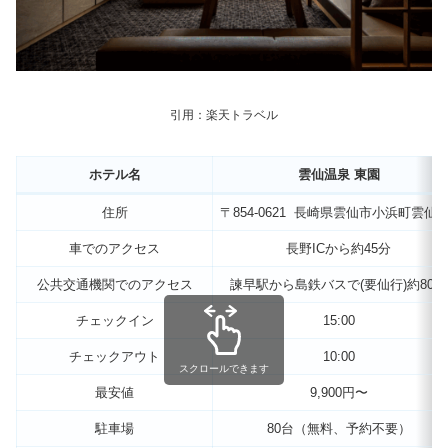
引用：楽天トラベル
ホテル名
雲仙温泉 東園
住所
〒854-0621 長崎県雲仙市小浜町雲仙18
車でのアクセス
長野ICから約45分
公共交通機関でのアクセス
諫早駅から島鉄バスで(要仙行)約80分
チェックイン
15:00
チェックアウト
10:00
スクロールできます
最安値
9,900円〜
駐車場
80台（無料、予約不要）