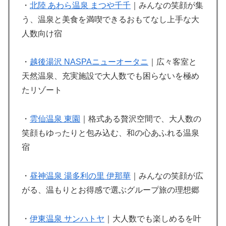
・
北陸 あわら温泉 まつや千千
｜みんなの笑顔が集
う、温泉と美食を満喫できるおもてなし上手な大
人数向け宿
・
越後湯沢 NASPAニューオータニ
｜広々客室と
天然温泉、充実施設で大人数でも困らないを極め
たリゾート
・
雲仙温泉 東園
｜格式ある贅沢空間で、大人数の
笑顔もゆったりと包み込む、和の心あふれる温泉
宿
・
昼神温泉 湯多利の里 伊那華
｜みんなの笑顔が広
がる、温もりとお得感で選ぶグループ旅の理想郷
・
伊東温泉 サンハトヤ
｜大人数でも楽しめるを叶