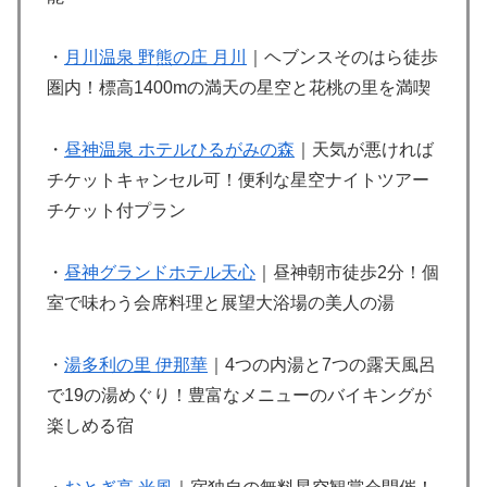
・
月川温泉 野熊の庄 月川
｜ヘブンスそのはら徒歩
圏内！標高1400mの満天の星空と花桃の里を満喫
・
昼神温泉 ホテルひるがみの森
｜天気が悪ければ
チケットキャンセル可！便利な星空ナイトツアー
チケット付プラン
・
昼神グランドホテル天心
｜昼神朝市徒歩2分！個
室で味わう会席料理と展望大浴場の美人の湯
・
湯多利の里 伊那華
｜4つの内湯と7つの露天風呂
で19の湯めぐり！豊富なメニューのバイキングが
楽しめる宿