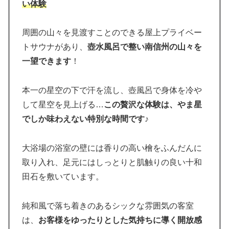
い体験
周囲の山々を見渡すことのできる屋上プライベー
トサウナがあり、
壺水風呂で整い南信州の山々を
一望できます
！
本一の星空の下で汗を流し、壺風呂で身体を冷や
して星空を見上げる…
この贅沢な体験は、やま星
でしか味わえない特別な時間です
♪
大浴場の浴室の壁には香りの高い檜をふんだんに
取り入れ、足元にはしっとりと肌触りの良い十和
田石を敷いています。
純和風で落ち着きのあるシックな雰囲気の客室
は、
お客様をゆったりとした気持ちに導く開放感