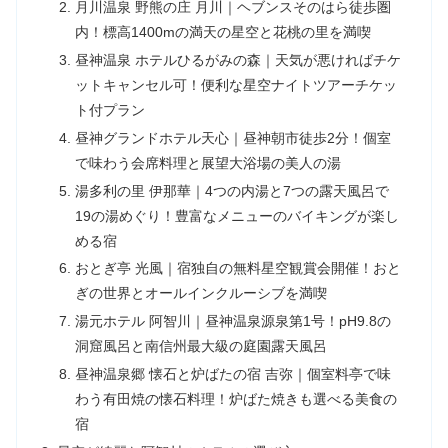
月川温泉 野熊の庄 月川｜ヘブンスそのはら徒歩圏
内！標高1400mの満天の星空と花桃の里を満喫
昼神温泉 ホテルひるがみの森｜天気が悪ければチケ
ットキャンセル可！便利な星空ナイトツアーチケッ
ト付プラン
昼神グランドホテル天心｜昼神朝市徒歩2分！個室
で味わう会席料理と展望大浴場の美人の湯
湯多利の里 伊那華｜4つの内湯と7つの露天風呂で
19の湯めぐり！豊富なメニューのバイキングが楽し
める宿
おとぎ亭 光風｜宿独自の無料星空観賞会開催！おと
ぎの世界とオールインクルーシブを満喫
湯元ホテル 阿智川｜昼神温泉源泉第1号！pH9.8の
洞窟風呂と南信州最大級の庭園露天風呂
昼神温泉郷 懐石と炉ばたの宿 吉弥｜個室料亭で味
わう有田焼の懐石料理！炉ばた焼きも選べる美食の
宿