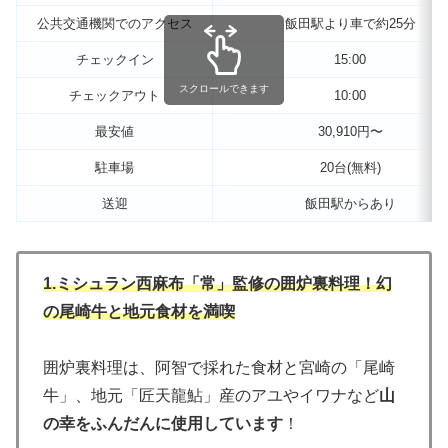
公共交通機関でのアクセス
飯田駅より車で約25分
チェックイン
15:00
スクロールできます
チェックアウト
10:00
最安値
30,910円〜
駐車場
20台(無料)
送迎
飯田駅からあり
1.ミシュラン西麻布「常」監修の囲炉裏料理！幻
の尾崎牛と地元食材を満喫
囲炉裏料理は、阿智で採れた食材と宮崎の「尾崎
牛」、地元「匠天龍鮎」産のアユやイワナなど
山
の幸をふんだんに使用しています
！