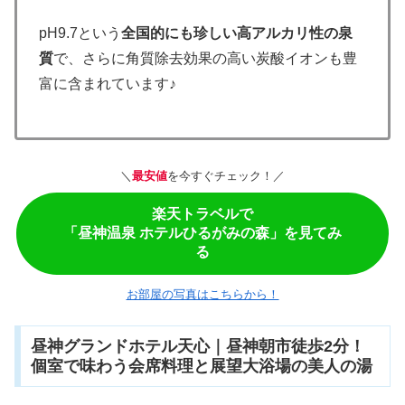
pH9.7という
全国的にも珍しい高アルカリ性の泉
質
で、さらに角質除去効果の高い炭酸イオンも豊
富に含まれています♪
＼
最安値
を今すぐチェック！／
楽天トラベルで
「昼神温泉 ホテルひるがみの森」を見てみ
る
お部屋の写真はこちらから！
昼神グランドホテル天心｜昼神朝市徒歩2分！
個室で味わう会席料理と展望大浴場の美人の湯