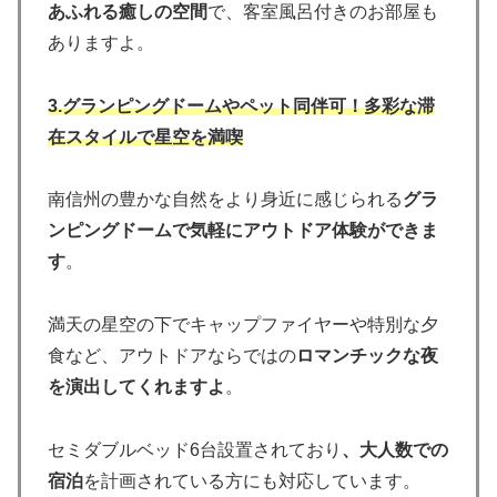
あふれる癒しの空間
で、客室風呂付きのお部屋も
ありますよ。
3.グランピングドームやペット同伴可！多彩な滞
在スタイルで星空を満喫
南信州の豊かな自然をより身近に感じられる
グラ
ンピングドームで気軽にアウトドア体験ができま
す
。
満天の星空の下でキャップファイヤーや特別な夕
食など、アウトドアならではの
ロマンチックな夜
を演出してくれますよ
。
セミダブルベッド6台設置されており
、大人数での
宿泊
を計画されている方にも対応しています。