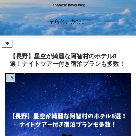
Japanese travel blog
そらと、たび。
PR
【長野】星空が綺麗な阿智村のホテル8
選！ナイトツアー付き宿泊プランも多数！
中部