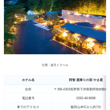
引用：楽天トラベル
ホテル名
阿智 星降りの宿 やま星
住所
〒395-0303長野県下伊那郡阿智村駒場20
電話番号
0265-49-8098
車でのアクセス
飯田山本ICから約7分