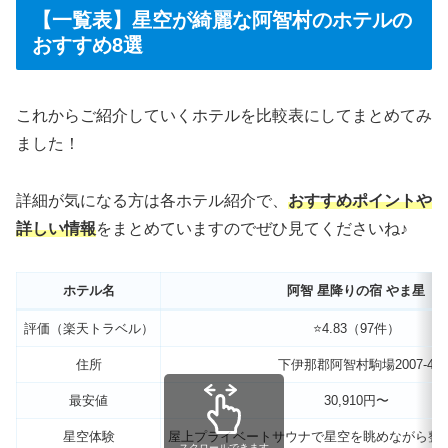
【一覧表】星空が綺麗な阿智村のホテルの
おすすめ8選
これからご紹介していくホテルを比較表にしてまとめてみ
ました！
詳細が気になる方は各ホテル紹介で、
おすすめポイントや
詳しい情報
をまとめていますのでぜひ見てくださいね♪
ホテル名
阿智 星降りの宿 やま星
評価（楽天トラベル）
⭐️4.83（97件）
住所
下伊那郡阿智村駒場2007-4
最安値
30,910円〜
星空体験
屋上プライベートサウナで星空を眺めながら整
スクロールできます