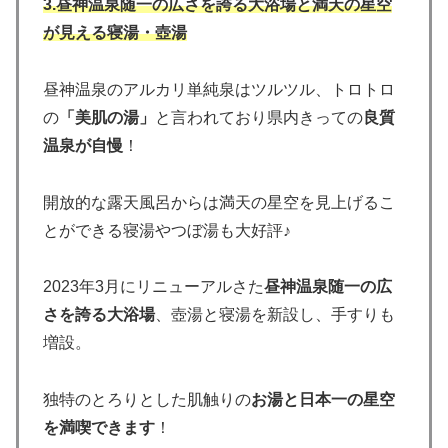
3.昼神温泉随一の広さを誇る大浴場と満天の星空
が見える寝湯・壺湯
昼神温泉のアルカリ単純泉はツルツル、トロトロ
の
「美肌の湯」
と言われており県内きっての
良質
温泉が自慢
！
開放的な露天風呂からは満天の星空を見上げるこ
とができる寝湯やつぼ湯も大好評♪
2023年3月にリニューアルさた
昼神温泉随一の広
さを誇る大浴場
、壺湯と寝湯を新設し、手すりも
増設。
独特のとろりとした肌触りの
お湯と日本一の星空
を満喫できます
！