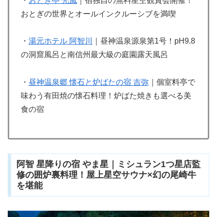
・
おとぎ亭 光風
｜宿独自の無料星空観賞会開催！
おとぎの世界とオールインクルーシブを満喫
・
湯元ホテル 阿智川
｜昼神温泉源泉第1号！pH9.8
の洞窟風呂と南信州最大級の庭園露天風呂
・
昼神温泉郷 懐石と炉ばたの宿 吉弥
｜個室料亭で
味わう有田焼の懐石料理！炉ばた焼きも選べる美
食の宿
阿智 星降りの宿 やま星｜ミシュラン1つ星店監
修の囲炉裏料理！屋上星空サウナ×幻の尾崎牛
を堪能