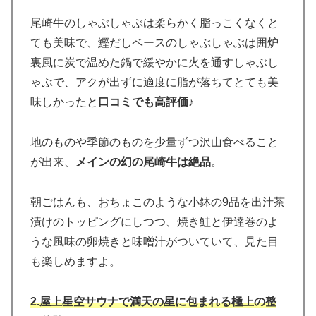
尾崎牛のしゃぶしゃぶは柔らかく脂っこくなくと
ても美味で、鰹だしベースのしゃぶしゃぶは囲炉
裏風に炭で温めた鍋で緩やかに火を通すしゃぶし
ゃぶで、アクが出ずに適度に脂が落ちてとても美
味しかったと
口コミでも高評価
♪
地のものや季節のものを少量ずつ沢山食べること
が出来、
メインの幻の尾崎牛は絶品
。
朝ごはんも、おちょこのような小鉢の9品を出汁茶
漬けのトッピングにしつつ、焼き鮭と伊達巻のよ
うな風味の卵焼きと味噌汁がついていて、見た目
も楽しめますよ。
2.屋上星空サウナで満天の星に包まれる極上の整