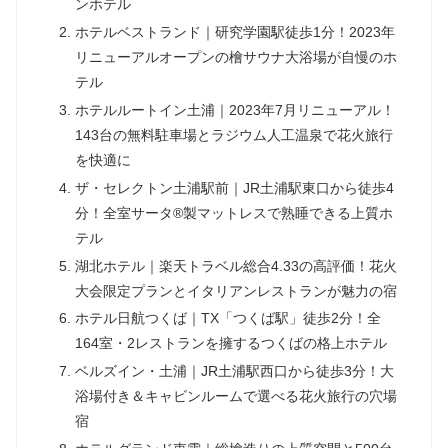
ンホテル
ホテルベストランド｜研究学園駅徒歩1分！2023年
リニューアルオープンの檜サウナ大浴場が自慢のホ
テル
ホテルルートイン土浦｜2023年7月リニューアル！
143台の無料駐車場とラジウム人工温泉で花火旅行
を快適に
ザ・セレクトン土浦駅前｜JR土浦駅東口から徒歩4
分！全室サータ®製マットレスで熟睡できる上質ホ
テル
湖北ホテル｜楽天トラベル総合4.33の高評価！花火
大会限定プランとイタリアンレストランが魅力の宿
ホテル日航つくば｜TX「つくば駅」徒歩2分！全
164室・2レストランを擁するつくばの格上ホテル
ベルズイン・土浦｜JR土浦駅西口から徒歩3分！大
浴場付き＆キャビンルームで選べる花火旅行の穴場
宿