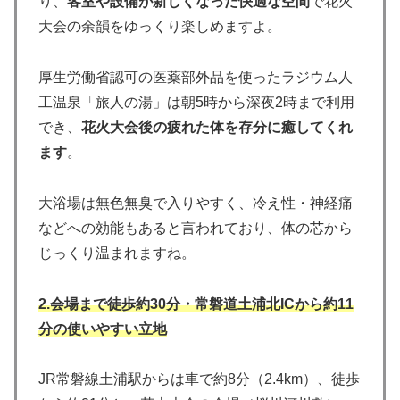
り、
客室や設備が新しくなった快適な空間
で花火
大会の余韻をゆっくり楽しめますよ。
厚生労働省認可の医薬部外品を使ったラジウム人
工温泉「旅人の湯」は朝5時から深夜2時まで利用
でき、
花火大会後の疲れた体を存分に癒してくれ
ます
。
大浴場は無色無臭で入りやすく、冷え性・神経痛
などへの効能もあると言われており、体の芯から
じっくり温まれますね。
2.会場まで徒歩約30分・常磐道土浦北ICから約11
分の使いやすい立地
JR常磐線土浦駅からは車で約8分（2.4km）、徒歩