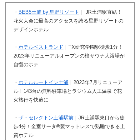
・
BEB5土浦 by 星野リゾート
｜|JR土浦駅直結！
花火大会に最高のアクセスを誇る星野リゾートの
デザインホテル
・
ホテルベストランド
｜TX研究学園駅徒歩1分！
2023年リニューアルオープンの檜サウナ大浴場が
自慢のホテ
・
ホテルルートイン土浦
｜2023年7月リニューア
ル！143台の無料駐車場とラジウム人工温泉で花
火旅行を快適に
・
ザ・セレクトン土浦駅前
｜JR土浦駅東口から徒
歩4分！全室サータ®製マットレスで熟睡できる上
質ホテル