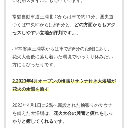
い利用スタイルにも向いています。
常磐自動車道土浦北ICからは車で約11分、圏央道
つくば中央ICからは約5分と、
どの方面からもアク
セスしやすい立地が評判
ですよ。
JR常磐線土浦駅からは車で約8分の距離にあり、
花火大会後に落ち着いた環境でゆっくり休みたい
方にもぴったりです。
2.
2023年4月オープンの檜張りサウナ付き大浴場が
花火の余韻を癒す
2023年4月1日に2階へ新設された檜張りのサウナ
を備えた大浴場は、
花火大会の興奮と疲れをしっ
かりと癒してくれる
です。