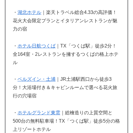
・
湖北ホテル
｜楽天トラベル総合4.33の高評価！
花火大会限定プランとイタリアンレストランが魅
力の宿
・
ホテル日航つくば
｜TX「つくば駅」徒歩2分！
全164室・2レストランを擁するつくばの格上ホテ
ル
・
ベルズイン・土浦
｜JR土浦駅西口から徒歩3
分！大浴場付き＆キャビンルームで選べる花火旅
行の穴場宿
・
ホテルグランド東雲
｜総檜造りの上質空間と
500台の無料駐車場！TX「つくば駅」徒歩5分の格
上リゾートホテル