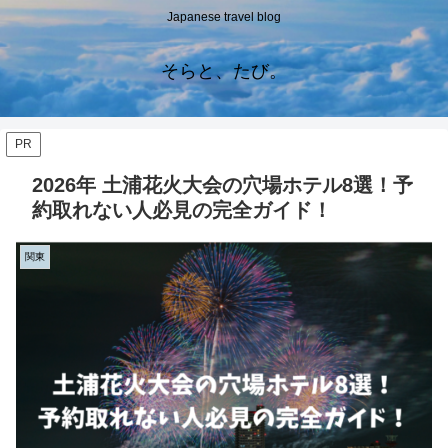
Japanese travel blog
そらと、たび。
PR
2026年 土浦花火大会の穴場ホテル8選！予
約取れない人必見の完全ガイド！
関東