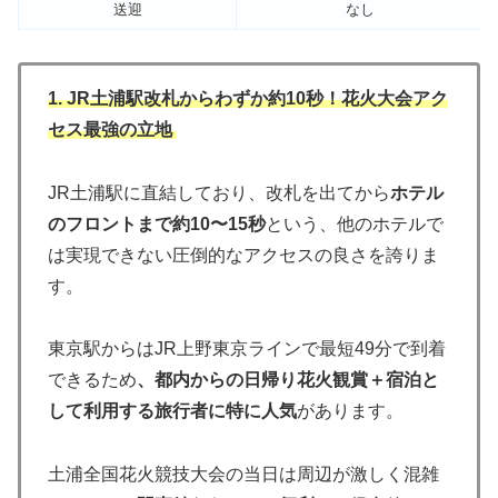
送迎
なし
1. JR土浦駅改札からわずか約10秒！花火大会アク
セス最強の立地
JR土浦駅に直結しており、改札を出てから
ホテル
のフロントまで約10〜15秒
という、他のホテルで
は実現できない圧倒的なアクセスの良さを誇りま
す。
東京駅からはJR上野東京ラインで最短49分で到着
できるため
、都内からの日帰り花火観賞＋宿泊と
して利用する旅行者に特に人気
があります。
土浦全国花火競技大会の当日は周辺が激しく混雑