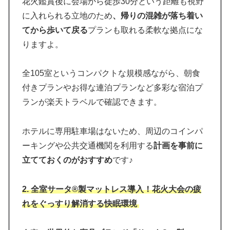
花火鑑賞後に会場から徒歩30分という距離も視野
に入れられる立地のため
、帰りの混雑が落ち着い
てから歩いて戻る
プランも取れる柔軟な拠点にな
りますよ。
全105室というコンパクトな規模感ながら、朝食
付きプランやお得な連泊プランなど多彩な宿泊プ
ランが楽天トラベルで確認できます。
ホテルに専用駐車場はないため、周辺のコインパ
ーキングや公共交通機関を利用する
計画を事前に
立てておくのがおすすめ
です♪
2.
全室サータ®製マットレス導入！花火大会の疲
れをぐっすり解消する快眠環境