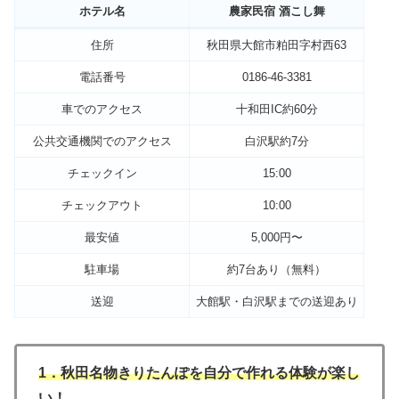
ホテル名
農家民宿 酒こし舞
住所
秋田県大館市粕田字村西63
電話番号
0186-46-3381
車でのアクセス
十和田IC約60分
公共交通機関でのアクセス
白沢駅約7分
チェックイン
15:00
チェックアウト
10:00
最安値
5,000円〜
駐車場
約7台あり（無料）
送迎
大館駅・白沢駅までの送迎あり
1．秋田名物きりたんぽを自分で作れる体験が楽し
い！