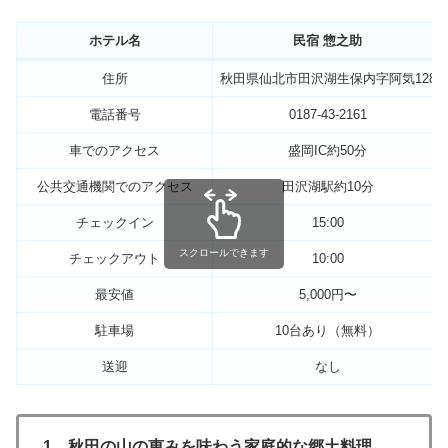
ホテル名
民宿 惣之助
住所
秋田県仙北市田沢湖生保内字阿気128
電話番号
0187-43-2161
車でのアクセス
盛岡IC約50分
公共交通機関でのアクセス
田沢湖駅約10分
チェックイン
15:00
スクロールできます
チェックアウト
10:00
最安値
5,000円〜
駐車場
10台あり（無料）
送迎
なし
1．秋田の山の恵みを味わう家庭的な郷土料理