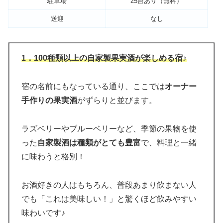
駐車場
25台あり（無料）
送迎
なし
1．100種類以上の自家製果実酒が楽しめる宿♪
宿の名前にもなっている通り、ここでは
オーナー
手作りの果実酒
がずらりと並びます。
ラズベリーやブルーベリーなど、季節の果物を使
った
自家製酒は種類がとても豊富
で、料理と一緒
に味わうと格別！
お酒好きの人はもちろん、普段あまり飲まない人
でも「これは美味しい！」と驚くほど飲みやすい
味わいです♪