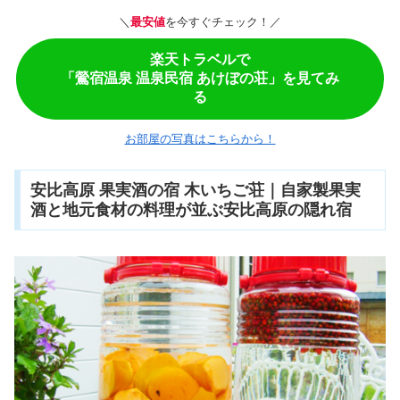
＼
最安値
を今すぐチェック！／
楽天トラベルで
「鶯宿温泉 温泉民宿 あけぼの荘」を見てみ
る
お部屋の写真はこちらから！
安比高原 果実酒の宿 木いちご荘｜自家製果実
酒と地元食材の料理が並ぶ安比高原の隠れ宿