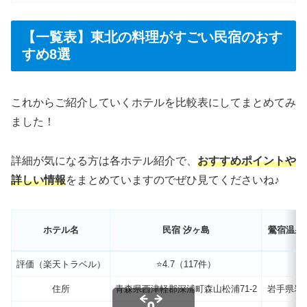
【一覧表】東北の料理がすごい民宿のおす
すめ8選
これからご紹介していくホテルを比較表にしてまとめてみ
ました！
詳細が気になる方は各ホテル紹介で、
おすすめポイントや
詳しい情報
をまとめていますのでぜひ見てくださいね♪
ホテル名
民宿 汐ヶ島
鶯宿温泉
評価（楽天トラベル）
⭐️4.7（117件）
⭐
住所
青森県西津軽郡深浦町森山松浦71-2
岩手県岩手