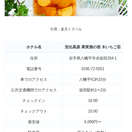
引用：楽天トラベル
ホテル名
安比高原 果実酒の宿 木いちご荘
住所
岩手県八幡平市赤坂田204-1
電話番号
0195-72-5551
車でのアクセス
八幡平IC約15分
公共交通機関でのアクセス
坂田駅約1〜2分
チェックイン
16:00
チェックアウト
10:00
最安値
6,000円〜