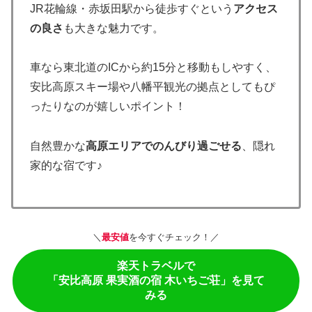
JR花輪線・赤坂田駅から徒歩すぐという
アクセス
の良さ
も大きな魅力です。
車なら東北道のICから約15分と移動もしやすく、
安比高原スキー場や八幡平観光の拠点としてもぴ
ったりなのが嬉しいポイント！
自然豊かな
高原エリアでのんびり過ごせる
、隠れ
家的な宿です♪
＼
最安値
を今すぐチェック！／
楽天トラベルで
「安比高原 果実酒の宿 木いちご荘」を見て
みる