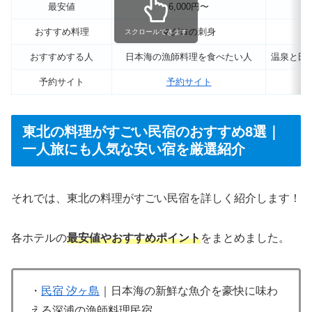
最安値
6,000円〜
おすすめ料理
マグロの刺身
スクロールできます
おすすめする人
日本海の漁師料理を食べたい人
温泉と田
予約サイト
予約サイト
東北の料理がすごい民宿のおすすめ8選｜
一人旅にも人気な安い宿を厳選紹介
それでは、東北の料理がすごい民宿を詳しく紹介します！
各ホテルの
最安値やおすすめポイント
をまとめました。
・
民宿 汐ヶ島
｜日本海の新鮮な魚介を豪快に味わ
える深浦の漁師料理民宿