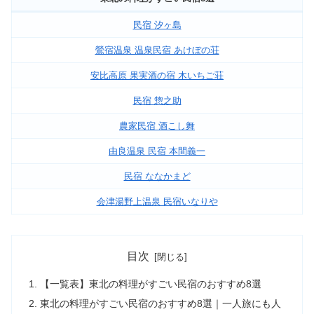
民宿 汐ヶ島
鶯宿温泉 温泉民宿 あけぼの荘
安比高原 果実酒の宿 木いちご荘
民宿 惣之助
農家民宿 酒こし舞
由良温泉 民宿 本間義一
民宿 ななかまど
会津湯野上温泉 民宿いなりや
目次
【一覧表】東北の料理がすごい民宿のおすすめ8選
東北の料理がすごい民宿のおすすめ8選｜一人旅にも人