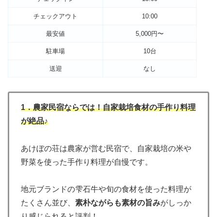
チェックアウト
10:00
最安値
5,000円〜
駐車場
10台
送迎
なし
1．農家民宿ならでは！自家栽培食材の手作り料理
が絶品♪
あけぼの荘は農家が営む民宿で、自家栽培の米や
野菜を使った手作り料理が自慢です。
地元ブランドの雫石牛や旬の食材を使った料理が
たくさん並び、
素朴ながらも素材の旨み
がしっか
り感じられると評判！