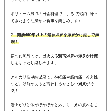
ボリューム満点の田舎料理で、まるで実家に帰っ
てきたような
温かい食事
を楽しめます♪
2．開湯400年以上の鶯宿温泉を源泉かけ流しで満
喫！
宿のお風呂では、
歴史ある鶯宿温泉の源泉かけ流
し
をゆったり楽しめます。
アルカリ性単純温泉で、神経痛や筋肉痛、冷え性
などに効能があると言われる
やさしい湯質
が特
徴！
湯上がりは体がぽかぽかと温まり、旅の疲れをじ