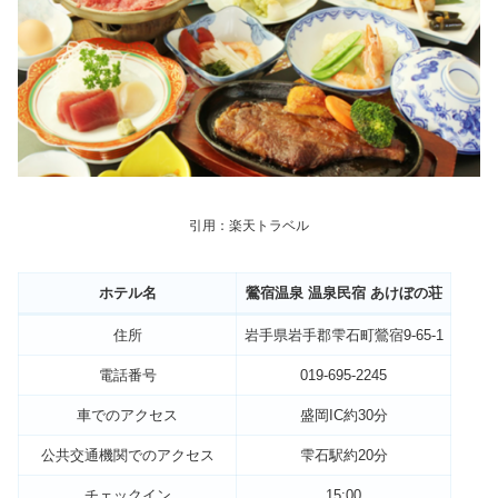
引用：楽天トラベル
ホテル名
鶯宿温泉 温泉民宿 あけぼの荘
住所
岩手県岩手郡雫石町鶯宿9-65-1
電話番号
019-695-2245
車でのアクセス
盛岡IC約30分
公共交通機関でのアクセス
雫石駅約20分
チェックイン
15:00