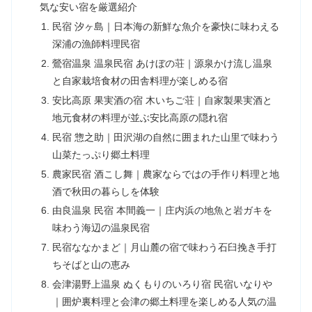
気な安い宿を厳選紹介
民宿 汐ヶ島｜日本海の新鮮な魚介を豪快に味わえる
深浦の漁師料理民宿
鶯宿温泉 温泉民宿 あけぼの荘｜源泉かけ流し温泉
と自家栽培食材の田舎料理が楽しめる宿
安比高原 果実酒の宿 木いちご荘｜自家製果実酒と
地元食材の料理が並ぶ安比高原の隠れ宿
民宿 惣之助｜田沢湖の自然に囲まれた山里で味わう
山菜たっぷり郷土料理
農家民宿 酒こし舞｜農家ならではの手作り料理と地
酒で秋田の暮らしを体験
由良温泉 民宿 本間義一｜庄内浜の地魚と岩ガキを
味わう海辺の温泉民宿
民宿ななかまど｜月山麓の宿で味わう石臼挽き手打
ちそばと山の恵み
会津湯野上温泉 ぬくもりのいろり宿 民宿いなりや
｜囲炉裏料理と会津の郷土料理を楽しめる人気の温