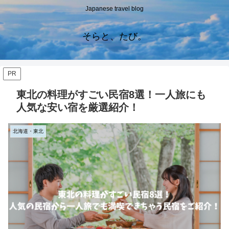
Japanese travel blog
そらと、たび。
PR
東北の料理がすごい民宿8選！一人旅にも
人気な安い宿を厳選紹介！
北海道・東北