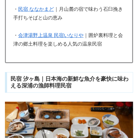
・
民宿 ななかまど
｜月山麓の宿で味わう石臼挽き
手打ちそばと山の恵み
・
会津湯野上温泉 民宿いなりや
｜囲炉裏料理と会
津の郷土料理を楽しめる人気の温泉民宿
民宿 汐ヶ島｜日本海の新鮮な魚介を豪快に味わ
える深浦の漁師料理民宿