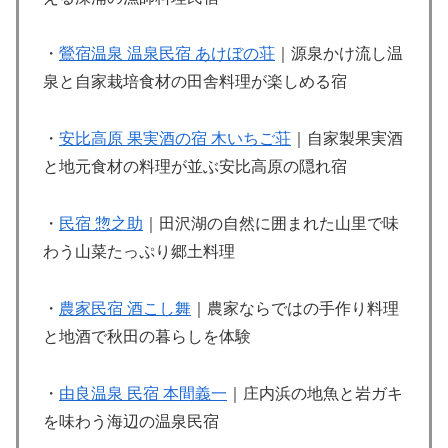
・
鶯宿温泉 温泉民宿 あけぼの荘
｜源泉かけ流し温
泉と自家栽培食材の田舎料理が楽しめる宿
・
安比高原 果実酒の宿 木いちご荘
｜自家製果実酒
と地元食材の料理が並ぶ安比高原の隠れ宿
・
民宿 惣之助
｜田沢湖の自然に囲まれた山里で味
わう山菜たっぷり郷土料理
・
農家民宿 酒こし舞
｜農家ならではの手作り料理
と地酒で秋田の暮らしを体験
・
由良温泉 民宿 本間義一
｜庄内浜の地魚と岩ガキ
を味わう海辺の温泉民宿