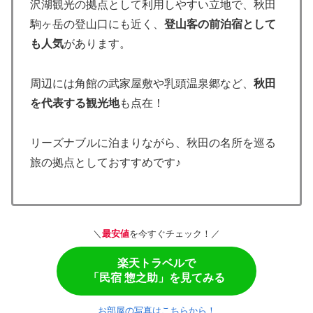
沢湖観光の拠点として利用しやすい立地で、秋田
駒ヶ岳の登山口にも近く、
登山客の前泊宿として
も人気
があります。
周辺には角館の武家屋敷や乳頭温泉郷など、
秋田
を代表する観光地
も点在！
リーズナブルに泊まりながら、秋田の名所を巡る
旅の拠点としておすすめです♪
＼
最安値
を今すぐチェック！／
楽天トラベルで
「民宿 惣之助」を見てみる
お部屋の写真はこちらから！