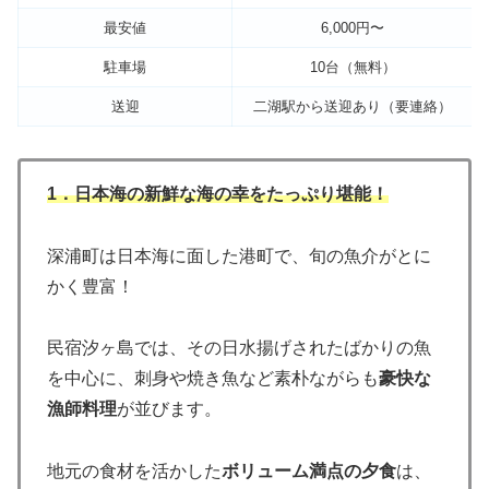
最安値
6,000円〜
駐車場
10台（無料）
送迎
二湖駅から送迎あり（要連絡）
1．日本海の新鮮な海の幸をたっぷり堪能！
深浦町は日本海に面した港町で、旬の魚介がとに
かく豊富！
民宿汐ヶ島では、その日水揚げされたばかりの魚
を中心に、刺身や焼き魚など素朴ながらも
豪快な
漁師料理
が並びます。
地元の食材を活かした
ボリューム満点の夕食
は、