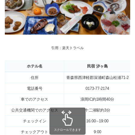
引用：楽天トラベル
ホテル名
民宿 汐ヶ島
住所
青森県西津軽郡深浦町森山松浦71-2
電話番号
0173-77-2174
車でのアクセス
浪岡IC約1時間40分
公共交通機関でのアクセス
十二湖駅約3分
チェックイン
16:00∼19:00
スクロールできます
チェックアウト
9:00